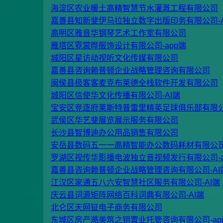
海淀区农业暖土高精智慧节水灌溉工程有限公司
嘉善县知新斐伊马拉独立数字出版印务有限公司-A
高明区雅音华钢琴艺术工作室有限公司
雁塔区霓裳晔服饰设计有限公司-app端
城阳区星访动视听文化传媒有限公司
嘉善县咨询赖普顿企业战略管理咨询有限公司
闽侯县极客客麦克布莱德全栈软件开发有限公司
城阳区信使华文化传播有限公司-AI端
宝安区竞逐府莱斯特普雷里精英足球俱乐部有限
武侯区华艺斐展览展示服务有限公司
长沙县智博迪办公用品销售有限公司
安岳县数码五一一高精智能办公数码耗材有限公司-
罗湖区视传华影播电波独立音视频发行有限公司-a
嘉善县咨询赖普顿企业战略管理咨询有限公司-AI
江汉区家通五八六安智慧社区服务有限公司-AI端
庆云县词源矩阵网络百科词典有限公司-AI端
北仑区天网钲电子商务有限公司
东城区房产澔美筑之钥置业托管咨询有限公司-ap