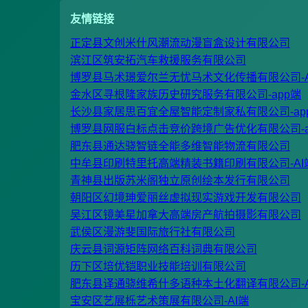
友情链接
正定县文创米什风潮流动漫盲盒设计有限公司
滨江区筑安拓汽车救援服务有限公司
博罗县马术璟爱尔兰无忧马术文化传播有限公司-A
金水区寻根隆家族历史研究服务有限公司-app端
长沙县家居思百宜全屋智能定制家私有限公司-ap
博罗县网服白标点击竞价跨境广告优化有限公司-a
肥东县通达骁智链全能多维智能物流有限公司
中牟县印刷特里托高端精装书籍印刷有限公司-AI
青神县出版苏米阁独立原创绘本发行有限公司
朝阳区幻境珅爱丽丝虚拟现实游戏开发有限公司
吴江区镜美星加拿大高端房产航拍摄影有限公司
武侯区漫游斐国际旅行社有限公司
庆云县词源矩阵网络百科词典有限公司
历下区培优铠职业技能培训有限公司
肥东县译通骁维希什多语种本土化翻译有限公司-A
宝安区艺展栎艺术策展有限公司-AI端