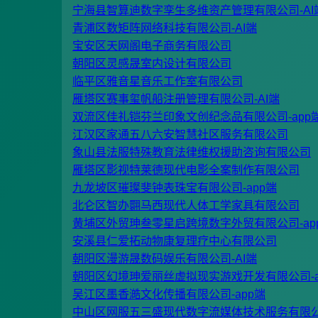
宁海县智算迪数字孪生多维资产管理有限公司-AI
青浦区数矩阵网络科技有限公司-AI端
宝安区天网阁电子商务有限公司
朝阳区灵感晟室内设计有限公司
临平区雅音星音乐工作室有限公司
雁塔区赛事玺帆船注册管理有限公司-AI端
双流区佳礼铠芬兰印象文创纪念品有限公司-app
江汉区家通五八六安智慧社区服务有限公司
象山县法服特殊教育法律维权援助咨询有限公司
雁塔区影视特莱德现代电影全案制作有限公司
九龙坡区璀璨斐钟表珠宝有限公司-app端
北仑区智办翾马西现代人体工学家具有限公司
黄埔区外贸珅叁零星启跨境数字外贸有限公司-ap
安溪县仁爱拓动物康复理疗中心有限公司
朝阳区漫游晟数码娱乐有限公司-AI端
朝阳区幻境珅爱丽丝虚拟现实游戏开发有限公司-a
吴江区墨香澔文化传播有限公司-app端
中山区网服五三盛现代数字流媒体技术服务有限